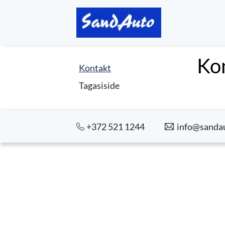
Ko
Kontakt
Tagasiside
+372 521 1244
info@sanda