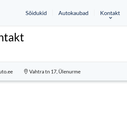
Sõidukid
Autokaubad
Kontakt
ntakt
uto.ee
Vahtra tn 17, Ülenurme